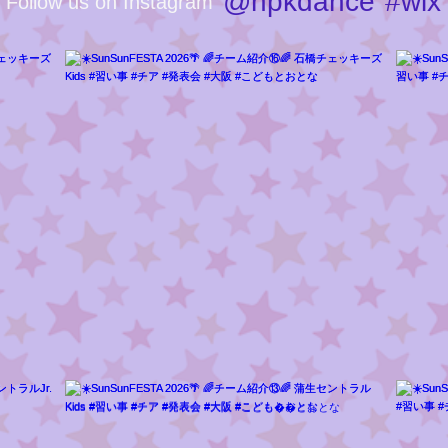
@hpkdance
#wix
Follow us on Instagram